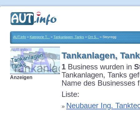
AUT.info
>
Kategorie T...
>
Tankanlagen, Tanks
>
Ort S...
> Steyregg
Tankanlagen, Tank
1
Business wurden in
S
Tankanlagen, Tanks gefu
Anzeigen
Name des Businesses fü
Liste:
Neubauer Ing. Tankt
»