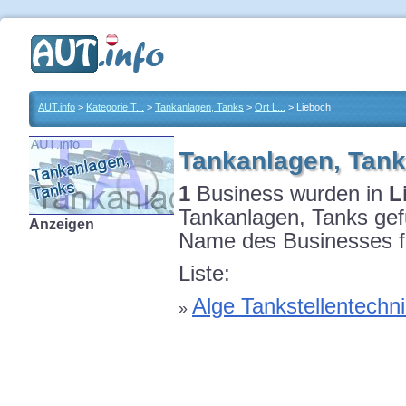
AUT.info
>
Kategorie T...
>
Tankanlagen, Tanks
>
Ort L...
> Lieboch
Tankanlagen, Tank
1
Business wurden in
L
Tankanlagen, Tanks gefu
Anzeigen
Name des Businesses fü
Liste:
Alge Tankstellentech
»