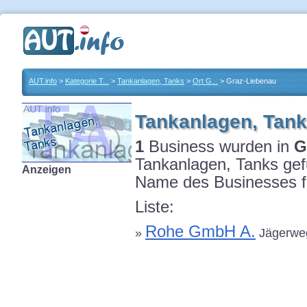
AUT.info
>
Kategorie T...
>
Tankanlagen, Tanks
>
Ort G...
> Graz-Liebenau
Tankanlagen, Tank
1
Business wurden in
G
Tankanlagen, Tanks gefu
Anzeigen
Name des Businesses fü
Liste:
Rohe GmbH A.
»
Jägerweg