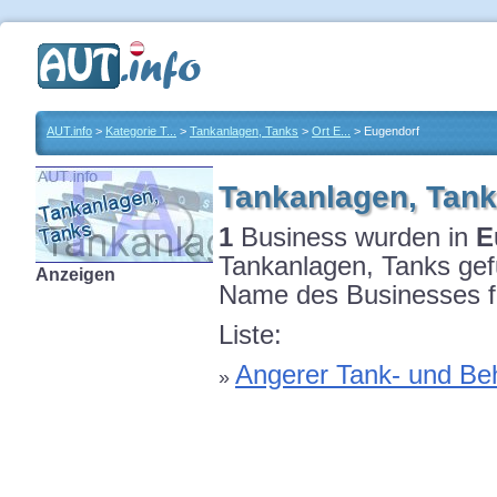
AUT.info
>
Kategorie T...
>
Tankanlagen, Tanks
>
Ort E...
> Eugendorf
Tankanlagen, Tank
1
Business wurden in
E
Tankanlagen, Tanks gefu
Anzeigen
Name des Businesses fü
Liste:
Angerer Tank- und Be
»